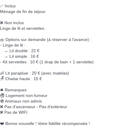
✅ Inclus
Ménage de fin de séjour.
❌ Non inclus
Linge de lit et serviettes.
🧺 Options sur demande (à réserver à l’avance) :
- Linge de lit :
→ Lit double : 22 €
→ Lit simple : 16 €
- Kit serviettes : 10 € (1 drap de bain + 1 serviette)
👶 Lit parapluie : 20 € (avec matelas)
🪑 Chaise haute : 15 €
🛎️ Remarques
🚭 Logement non-fumeur
🚫 Animaux non admis
❌ Pas d'ascenseur - Pas d'extérieur
❌ Pas de WIFI
❤️ Bonne nouvelle ! Votre fidélité récompensée !