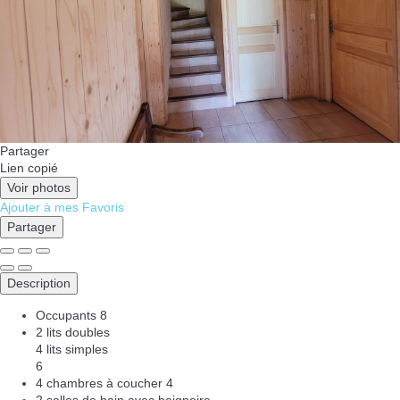
Partager
Lien copié
Voir photos
Ajouter à mes Favoris
Partager
Description
Occupants
8
2 lits doubles
4 lits simples
6
4 chambres à coucher
4
2 salles de bain avec baignoire