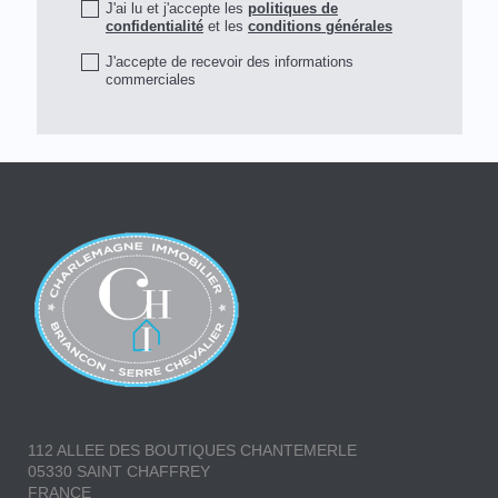
J'ai lu et j'accepte les
politiques de
confidentialité
et les
conditions générales
J'accepte de recevoir des informations
commerciales
112 ALLEE DES BOUTIQUES CHANTEMERLE
05330 SAINT CHAFFREY
FRANCE