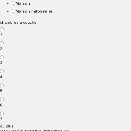
Maison
Maison mitoyenne
chambres à coucher
1
2
3
4
5
6
7
ou plus