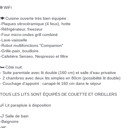
🌐 WiFi
🍽️ Cuisine ouverte très bien équipée :
-Plaques vitrocéramique (4 feux), hotte
-Réfrigérateur, freezeur
-Four micro-ondes grill combiné
-Lave-vaisselle
-Robot multifonctions "Companion"
-Grille-pain, bouilloire
-Cafetière Senseo, Nespresso et filtre
🛏️ Côté nuit:
- Suite parentale avec lit double (160 cm) et salle d’eau privative
- 2 chambres avec deux lits simples en 80cm (possibilité lit double)
- Couchage d’appoint : canapé-lit 160 cm dans le séjour
TOUS LES LITS SONT ÉQUIPÉS DE COUETTE ET OREILLERS
👶 Lit parapluie à disposition
🛁 Salle de bain
-Baignoire
-wc